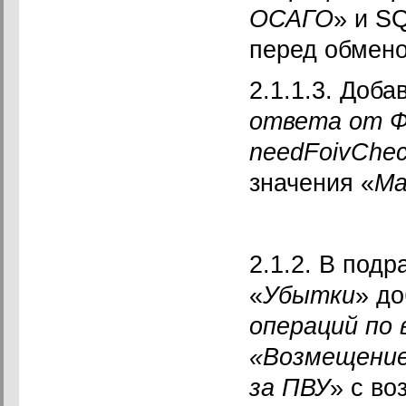
ОСАГО
» и S
перед обмен
2.1.1.3. Доба
ответа от 
needFoivChec
значения «
Ма
2.1.2. В подр
«
Убытки
» до
операций по
«Возмещение
за ПВУ
» с в