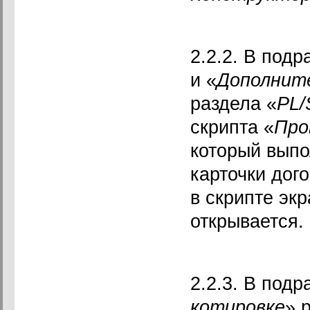
2.2.2. В подр
и «
Дополните
раздела «
PL/
скрипта «
Про
который выпо
карточки дог
в скрипте эк
открывается.
2.2.3. В подр
котировке
» 