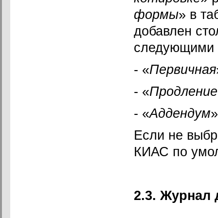
формы
» в т
добавлен сто
следующими 
- «
Первичная
- «
Продление
- «
Аддендум
»
Если не выбр
КИАС по умол
2.3. Журнал