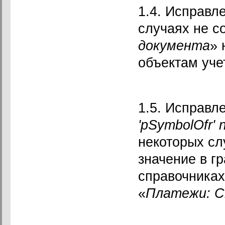
1.4. Исправл
случаях не с
документа
» 
объектам уче
1.5. Исправл
'pSymbolOfr' 
некоторых сл
значение в г
справочниках
«
Платежи: С