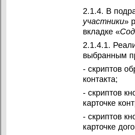
2.1.4. В подр
участники
» 
вкладке «
Сод
2.1.4.1. Реа
выбранным п
- скриптов о
контакта;
- скриптов кн
карточке конт
- скриптов кн
карточке дого