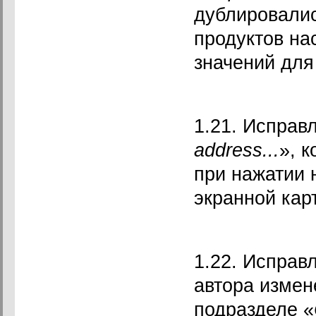
дублировалис
продуктов на
значений для 
1.21. Исправ
address
...
», 
при нажатии 
экранной кар
1.22. Исправ
автора измен
подразделе «