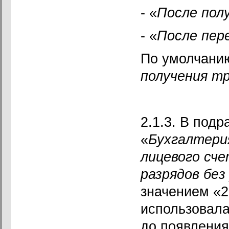
- «
После пол
- «
После пер
По умолчанию
получения т
2.1.3. В подр
«
Бухгалтери
лицевого сче
разрядов без
значением «2
использовала
до появления