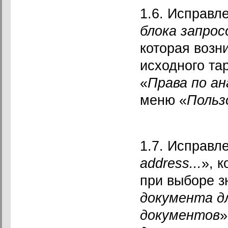
1.6. Исправл
блока запрос
которая возн
исходного та
«
Права по ан
меню «
Польз
1.7. Исправл
address
...
», 
при выборе з
документа д
документов
»