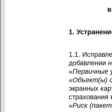
в
1. Устранен
1.1. Исправл
добавлении н
«
Первичные 
«
Объект(ы) 
экранных кар
страхования 
«
Риск (пакет