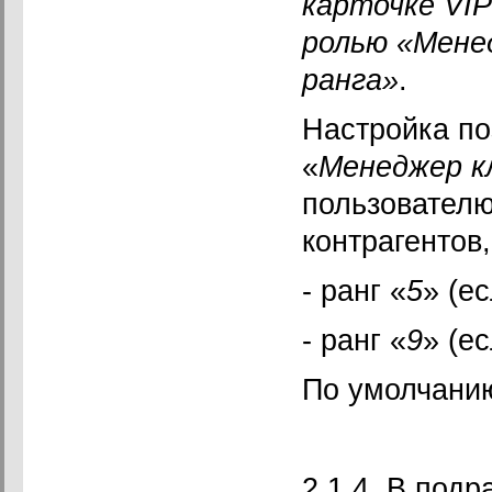
карточке VI
ролью «Мене
ранга»
.
Настройка по
«
Менеджер к
пользователю
контрагентов
- ранг «
5
» (е
- ранг «
9
» (е
По умолчанию
2.1.4. В подр