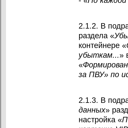
- «
По каждой
2.1.2. В подр
раздела «
Уб
контейнере «
убыткам...
» 
«
Формирован
за ПВУ» по и
2.1.3. В подр
данных
» раз
настройка «
П