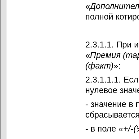
«
Дополнител
полной котир
2.3.1.1. При
«
Премия (та
(факт)
»:
2.3.1.1.1. Ес
нулевое значе
- значение в 
сбрасывается
- в поле «
+/-(