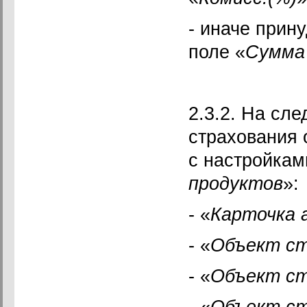
- иначе прин
поле «
Сумма 
2.3.2. На сл
страхования 
с настройкам
продуктов
»:
- «
Карточка
- «
Объект ст
- «
Объект ст
- «
Объект ст