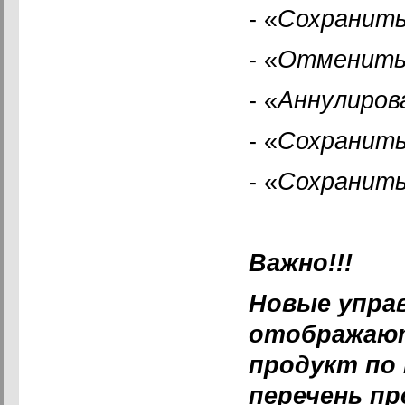
- «
Cохранить
- «
Отменить 
- «
Аннулирова
- «
Сохранить
- «
Сохранить
Важно!!!
Новые упра
отображают
продукт по 
перечень пр