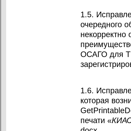
1.5. Исправл
очередного о
некорректно 
преимуществе
ОСАГО для ТС
зарегистриро
1.6. Исправл
которая возн
GetPrintable
печати «
КИАС
docx.