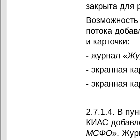
закрыта для 
Возможность 
потока доба
и карточки:
- журнал «
Жу
- экранная ка
- экранная ка
2.7.1.4. В пун
КИАС добавл
МСФО
». Жур