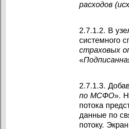
расходов (исх
2.7.1.2. В узе
системного с
страховых о
«
Подписанная
2.7.1.3. Доба
по МСФО
». 
потока предс
данные по св
потоку. Экра