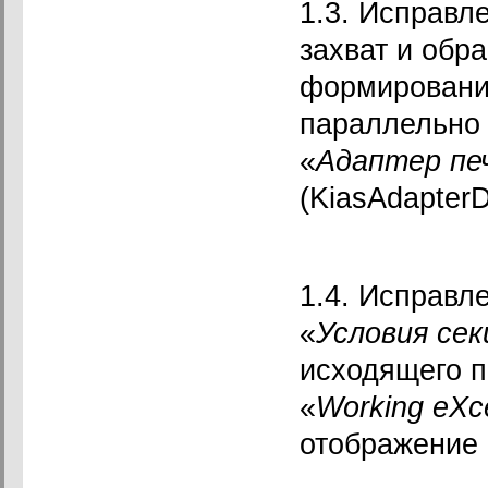
1.3. Исправл
захват и обра
формировани
параллельно
«
Адаптер пе
(KiasAdapterD
1.4. Исправл
«
Условия сек
исходящего п
«
Working eXc
отображение 