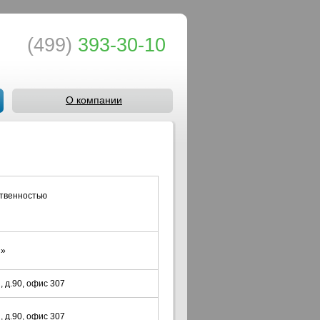
(499)
393-30-10
О компании
ственностью
я»
, д.90, офис 307
, д.90, офис 307