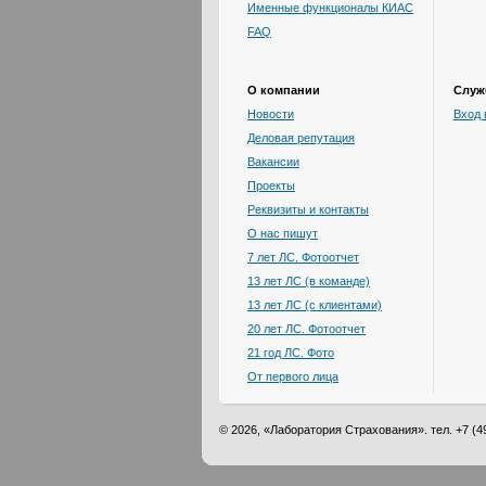
Именные функционалы КИАС
FAQ
О компании
Служ
Новости
Вход 
Деловая репутация
Вакансии
Проекты
Реквизиты и контакты
О нас пишут
7 лет ЛС. Фотоотчет
13 лет ЛС (в команде)
13 лет ЛС (с клиентами)
20 лет ЛС. Фотоотчет
21 год ЛС. Фото
От первого лица
© 2026, «Лаборатория Страхования». тел. +7 (49