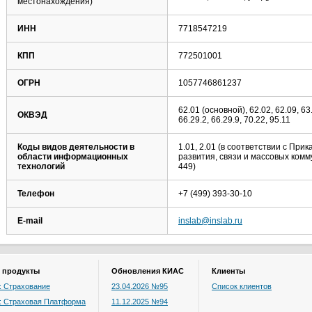
местонахождения)
ИНН
7718547219
КПП
772501001
ОГРН
1057746861237
62.01 (основной), 62.02, 62.09, 63.
ОКВЭД
66.29.2, 66.29.9, 70.22, 95.11
Коды видов деятельности в
1.01, 2.01 (в соответствии с Пр
области информационных
развития, связи и массовых комм
технологий
449)
Телефон
+7 (499) 393-30-10
E-mail
inslab@inslab.ru
 продукты
Обновления КИАС
Клиенты
 Страхование
23.04.2026 №95
Список клиентов
: Страховая Платформа
11.12.2025 №94