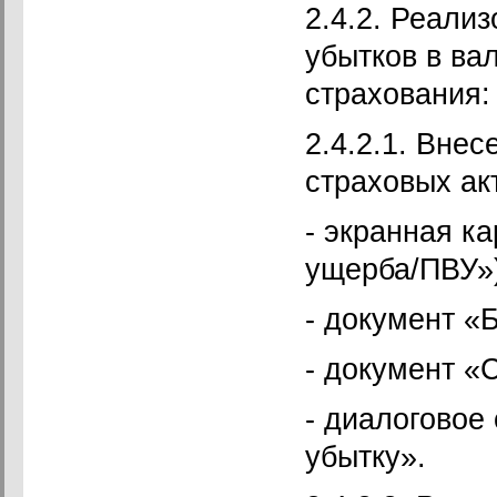
2.4.2. Реали
убытков в ва
страхования:
2.4.2.1. Вне
страховых ак
- экранная к
ущерба/ПВУ»)
- документ «
- документ «С
- диалоговое
убытку».