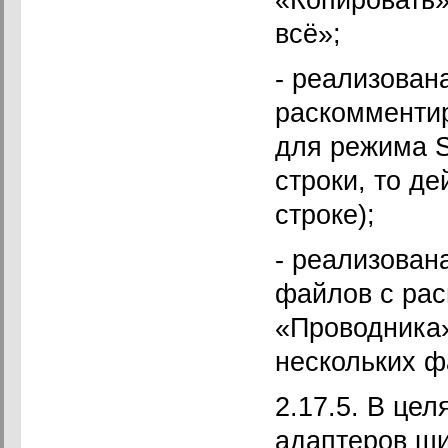
всё»;
- реализован
раскомментир
для режима S
строки, то д
строке);
- реализован
файлов с ра
«Проводника»
нескольких ф
2.17.5. В це
адаптеров ш