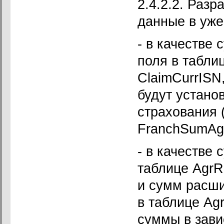
2.4.2.2. Раз
данные в уже
- в качестве
поля в табли
ClaimCurrISN
будут устано
страхования 
FranchSumAgr
- в качестве
таблице AgrR
и сумм расши
в таблице Ag
суммы в зави