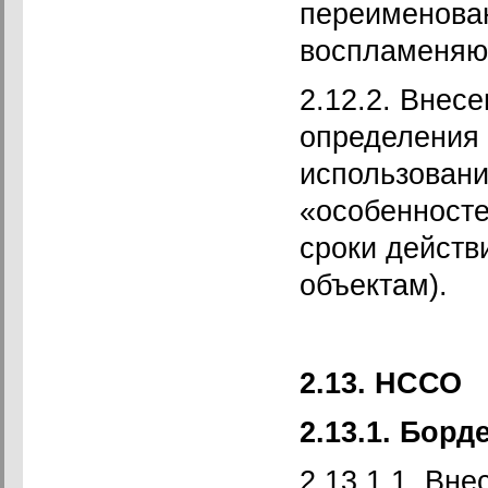
переименован
воспламеняю
2.12.2. Внес
определения
использовани
«особенност
сроки действ
объектам).
2.13. НССО
2.13.1. Бор
2.13.1.1. Вн