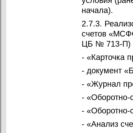
условия (ран
начала).
2.7.3. Реали
счетов «МСФО
ЦБ № 713-П)
- «Карточка п
- документ «
- «Журнал пр
- «Оборотно-
- «Оборотно-
- «Анализ сче