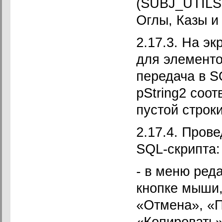
(SUBJ_UTILS
Оглы, Казы и
2.17.3. На э
для элементо
передача в S
pString2 соо
пустой строки
2.17.4. Пров
SQL-скрипта:
- в меню ред
кнопке мыши,
«Отмена», «П
«Копировать»