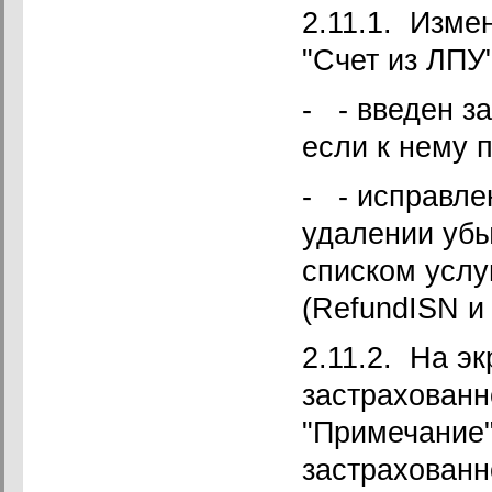
2.11.1. Изме
"Счет из ЛПУ"
- - введен з
если к нему 
- - исправле
удалении убы
списком услу
(RefundISN и 
2.11.2. На э
застрахованн
"Примечание
застрахованн