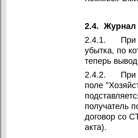
2.4.
Журнал
2.4.1. При с
убытка, по к
теперь выво
2.4.2. При с
поле "Хозяйс
подставляетс
получатель п
договор со С
акта).